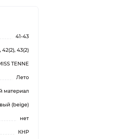
41-43
, 42(2), 43(2)
MISS TENNE
Лето
й материал
вый (beige)
нет
КНР