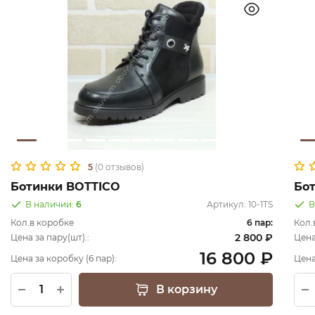
5
(0 отзывов)
Ботинки BOTTICO
Бо
В наличии:
6
Артикул:
10-1TS
В
Кол.в коробке
6 пар:
Кол.
2 800 ₽
Цена за пару(шт).:
Цена
16 800 ₽
Цена за коробку (6 пар):
Цена
В корзину