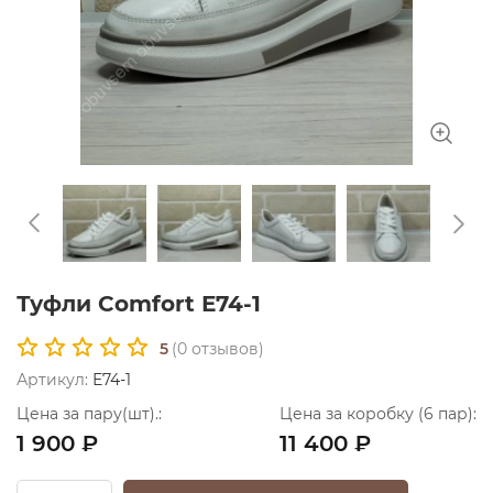
Туфли Comfort Е74-1
5
(
0
отзывов)
Артикул:
Е74-1
Цена за пару(шт).:
Цена за коробку (6 пар):
1 900 ₽
11 400 ₽