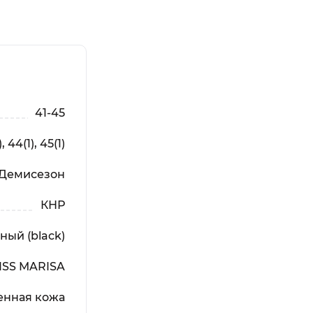
41-45
, 44(1), 45(1)
 Демисезон
КНР
ный (black)
ISS MARISA
енная кожа