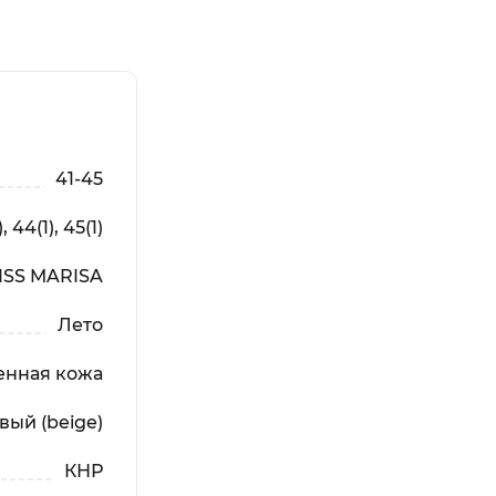
41-45
, 44(1), 45(1)
ISS MARISA
Лето
енная кожа
вый (beige)
КНР