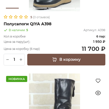
5
(0 отзывов)
Полусапоги QIYA А398
В наличии:
5
Артикул:
А398
Кол.в коробке
6 пар:
1 950 ₽
Цена за пару(шт).:
11 700 ₽
Цена за коробку (6 пар):
В корзину
НОВИНКА