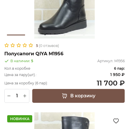
5
(0 отзывов)
Полусапоги QIYA M1956
В наличии:
5
Артикул:
M1956
Кол.в коробке
6 пар:
1 950 ₽
Цена за пару(шт).:
11 700 ₽
Цена за коробку (6 пар):
В корзину
НОВИНКА