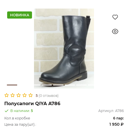
НОВИНКА
5
(0 отзывов)
Полусапоги QIYA A786
В наличии:
5
Артикул:
A786
Кол.в коробке
6 пар:
1 950 ₽
Цена за пару(шт).: