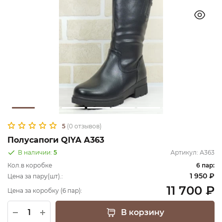
5
(0 отзывов)
Полусапоги QIYA А363
В наличии:
5
Артикул:
А363
Кол.в коробке
6 пар:
1 950 ₽
Цена за пару(шт).:
11 700 ₽
Цена за коробку (6 пар):
В корзину