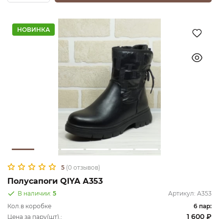
НОВИНКА
5
(0 отзывов)
Полусапоги QIYA А353
В наличии:
5
Артикул:
А353
Кол.в коробке
6 пар:
1 600 ₽
Цена за пару(шт).: