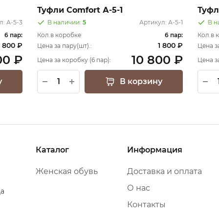
Туфли Comfort А-5-1
Туфл
л:
А-5-3
В наличии:
5
Артикул:
А-5-1
В н
6 пар:
Кол.в коробке
6 пар:
Кол.в 
1 800 ₽
1 800 ₽
Цена за пару(шт).:
Цена за
00 ₽
10 800 ₽
Цена за коробку (6 пар):
Цена з
у
В корзину
Каталог
Информация
Женская обувь
Доставка и оплата
О нас
да
Контакты