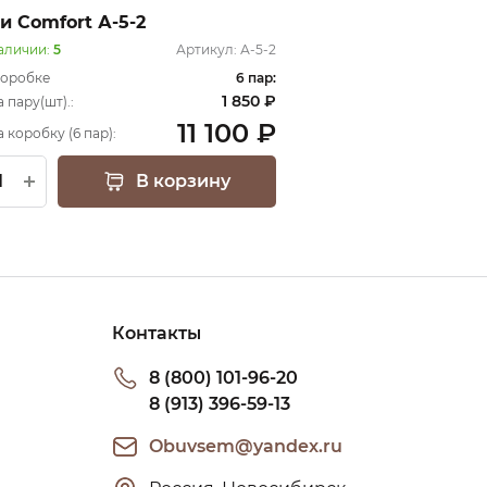
и Comfort А-5-2
аличии:
5
Артикул:
А-5-2
коробке
6 пар:
1 850 ₽
 пару(шт).:
11 100 ₽
а коробку (6 пар):
В корзину
Контакты
8 (800) 101-96-20
8 (913) 396-59-13
Obuvsem@yandex.ru