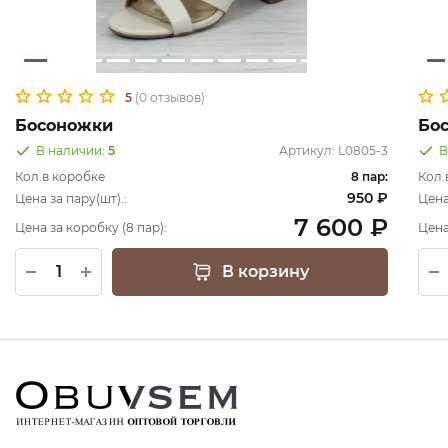
5
(0 отзывов)
Босоножки
Бо
В наличии:
5
Артикул:
L0805-3
В
Кол.в коробке
8 пар:
Кол.
950 ₽
Цена за пару(шт).:
Цена
7 600 ₽
Цена за коробку (8 пар):
Цена
В корзину