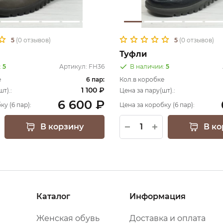
5
(0 отзывов)
5
(0 отзывов)
Туфли
:
5
Артикул:
FH36
В наличии:
5
е
6 пар:
Кол.в коробке
1 100 ₽
т).:
Цена за пару(шт).:
6 600 ₽
ку (6 пар):
Цена за коробку (6 пар):
В корзину
В ко
Каталог
Информация
Женская обувь
Доставка и оплата