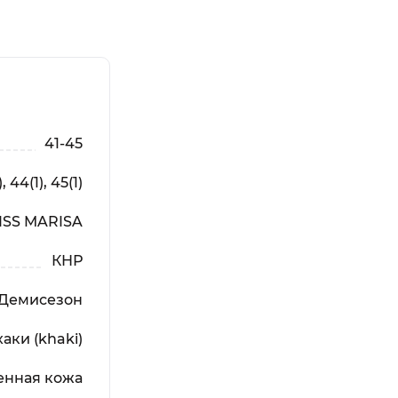
41-45
, 44(1), 45(1)
ISS MARISA
КНР
Демисезон
хаки (khaki)
енная кожа