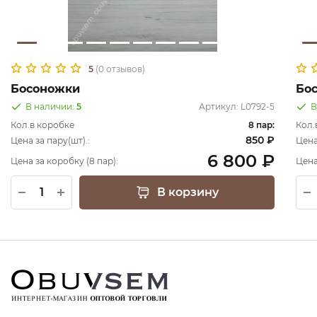
5
(0 отзывов)
Босоножки
Бо
В наличии:
5
Артикул:
L0792-5
В
Кол.в коробке
8 пар:
Кол.
850 ₽
Цена за пару(шт).:
Цена
6 800 ₽
Цена за коробку (8 пар):
Цена
В корзину