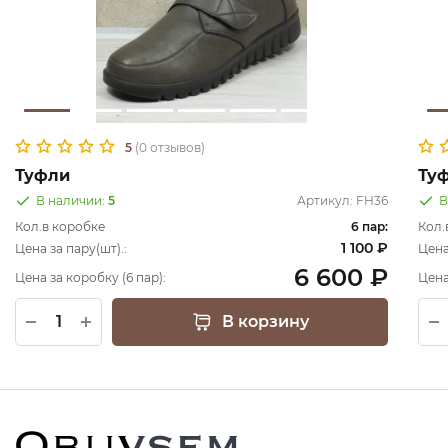
5
(0 отзывов)
Туфли
Ту
В наличии:
5
Артикул:
FH36
В
Кол.в коробке
6 пар:
Кол.
1 100 ₽
Цена за пару(шт).:
Цена
6 600 ₽
Цена за коробку (6 пар):
Цена
В корзину