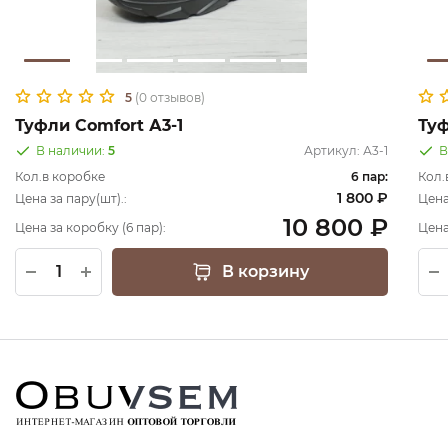
5
(0 отзывов)
Туфли Comfort А3-1
Ту
В наличии:
5
Артикул:
А3-1
В
Кол.в коробке
6 пар:
Кол.
1 800 ₽
Цена за пару(шт).:
Цена
10 800 ₽
Цена за коробку (6 пар):
Цена
В корзину