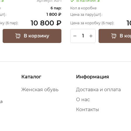
:
5
Артикул:
А3-1
В наличии:
5
е
6 пар:
Кол.в коробке
1 800 ₽
т).:
Цена за пару(шт).:
10 800 ₽
1
ку (6 пар):
Цена за коробку (6 пар):
В корзину
В ко
Каталог
Информация
Женская обувь
Доставка и оплата
О нас
да
Контакты