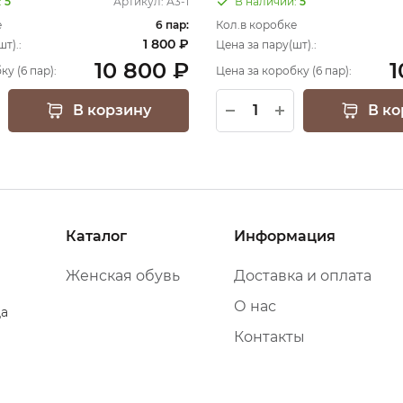
:
5
Артикул:
А3-1
В наличии:
5
е
6 пар:
Кол.в коробке
1 800 ₽
т).:
Цена за пару(шт).:
10 800 ₽
1
ку (6 пар):
Цена за коробку (6 пар):
В корзину
В ко
Каталог
Информация
Женская обувь
Доставка и оплата
О нас
да
Контакты