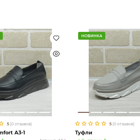
НОВИНКА
5
(0 отзывов)
5
(0 отзывов)
fort А3-1
Туфли