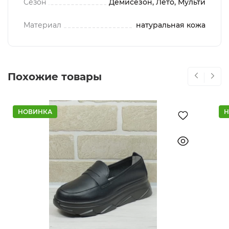
Сезон
Демисезон, Лето, Мульти
Материал
натуральная кожа
Похожие товары
НОВИНКА
Н