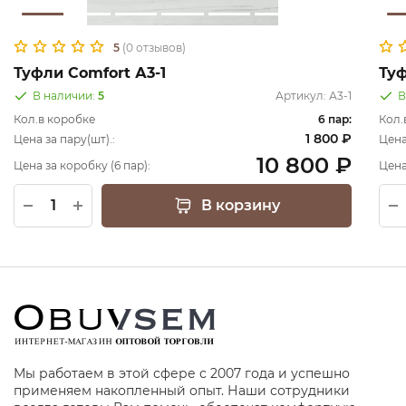
5
(0 отзывов)
Туфли Comfort А3-1
Ту
В наличии:
5
Артикул:
А3-1
В
Кол.в коробке
6 пар:
Кол.
1 800 ₽
Цена за пару(шт).:
Цена
10 800 ₽
Цена за коробку (6 пар):
Цена
В корзину
Мы работаем в этой сфере с 2007 года и успешно
применяем накопленный опыт. Наши сотрудники