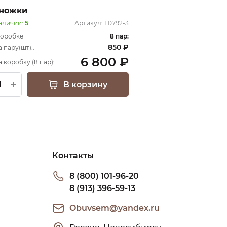
ножки
аличии:
5
Артикул:
L0792-3
коробке
8 пар:
850 ₽
 пару(шт).:
6 800 ₽
а коробку (8 пар):
В корзину
Контакты
8 (800) 101-96-20
8 (913) 396-59-13
Obuvsem@yandex.ru