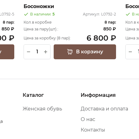
Босоножки
Босо
L0792-5
В наличии:
5
Артикул:
L0792-2
В н
8 пар:
Кол.в коробке
8 пар:
Кол.в 
850 ₽
850 ₽
Цена за пару(шт).:
Цена за
00 ₽
6 800 ₽
Цена за коробку (8 пар):
Цена з
у
В корзину
Каталог
Информация
Женская обувь
Доставка и оплата
О нас
да
Контакты