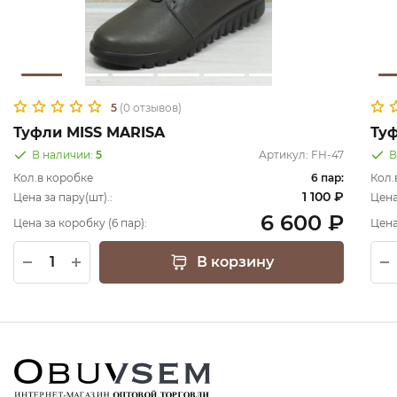
5
(0 отзывов)
Туфли MISS MARISA
Ту
В наличии:
5
Артикул:
FH-47
В
Кол.в коробке
6 пар:
Кол.
1 100 ₽
Цена за пару(шт).:
Цена
6 600 ₽
Цена за коробку (6 пар):
Цена
В корзину