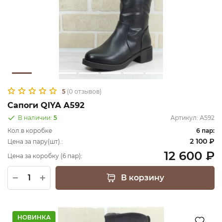
5
(0 отзывов)
Сапоги QIYA А592
В наличии:
5
Артикул:
А592
Кол.в коробке
6 пар:
2 100 ₽
Цена за пару(шт).:
12 600 ₽
Цена за коробку (6 пар):
В корзину
НОВИНКА