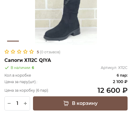
5
(0 отзывов)
Сапоги Х112С QIYA
В наличии:
6
Артикул:
Х112С
Кол.в коробке
6 пар:
2 100 ₽
Цена за пару(шт).:
12 600 ₽
Цена за коробку (6 пар):
В корзину