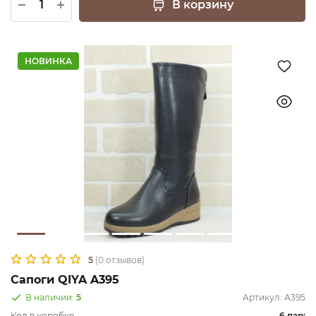
В корзину
НОВИНКА
5
(0 отзывов)
Сапоги QIYA A395
В наличии:
5
Артикул:
A395
Кол.в коробке
6 пар: