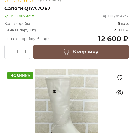
5
(0 отзывов)
Сапоги QIYA А757
В наличии:
5
Артикул:
А757
Кол.в коробке
6 пар:
2 100 ₽
Цена за пару(шт).:
12 600 ₽
Цена за коробку (6 пар):
В корзину
НОВИНКА