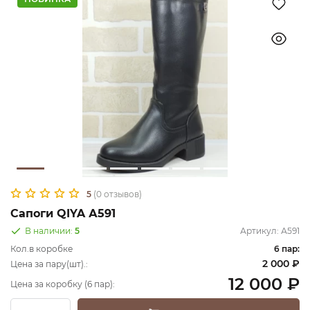
5
(0 отзывов)
Сапоги QIYA А591
В наличии:
5
Артикул:
А591
Кол.в коробке
6 пар:
2 000 ₽
Цена за пару(шт).:
12 000 ₽
Цена за коробку (6 пар):