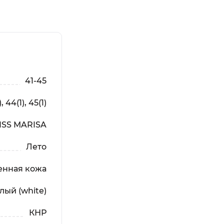
41-45
, 44(1), 45(1)
ISS MARISA
Лето
енная кожа
лый (white)
КНР