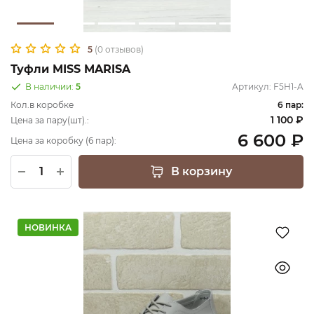
5
(0 отзывов)
Туфли MISS MARISA
В наличии:
5
Артикул:
F5H1-A
Кол.в коробке
6 пар:
1 100 ₽
Цена за пару(шт).:
6 600 ₽
Цена за коробку (6 пар):
В корзину
НОВИНКА