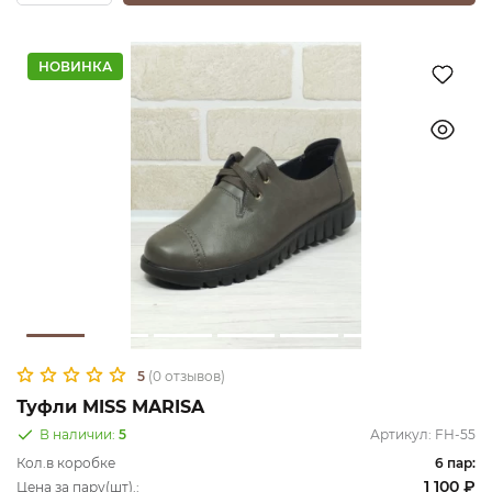
НОВИНКА
5
(0 отзывов)
Туфли MISS MARISA
В наличии:
5
Артикул:
FH-55
Кол.в коробке
6 пар:
1 100 ₽
Цена за пару(шт).: