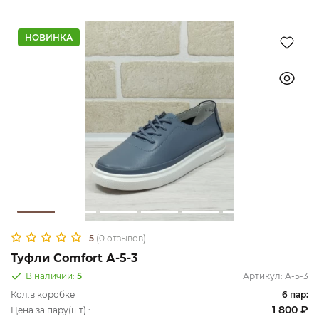
НОВИНКА
5
(0 отзывов)
Туфли Comfort А-5-3
В наличии:
5
Артикул:
А-5-3
Кол.в коробке
6 пар:
1 800 ₽
Цена за пару(шт).: