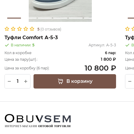
5
(0 отзывов)
Туфли Comfort А-5-3
Туф
В наличии:
5
Артикул:
А-5-3
В
Кол.в коробке
6 пар:
Кол.
1 800 ₽
Цена за пару(шт).:
Цена
10 800 ₽
Цена за коробку (6 пар):
Цена
В корзину