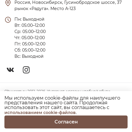
Россия, Новосибирск, Гусинобродское шоссе, 37 
рынок «Радуга». Место А-123
Пн: Выходной

Вт: 05:00–12:00

Ср: 05:00–12:00

Чт: 05:00–12:00

Пт: 05:00–12:00

Сб: 05:00–12:00

Вс: Выходной
Obuvsem.ru 2012-2026. Интернет-магазин удобной обуви
Мы используем cookie-файлы для наилучшего
Политика конфиденциальности
представления нашего сайта. Продолжая
использовать этот сайт, вы соглашаетесь с
Согласие на использование куки
.
использованием cookie-файлов
Согласен
0
0
Главная
Каталог
Профиль
Избранное
Корзина