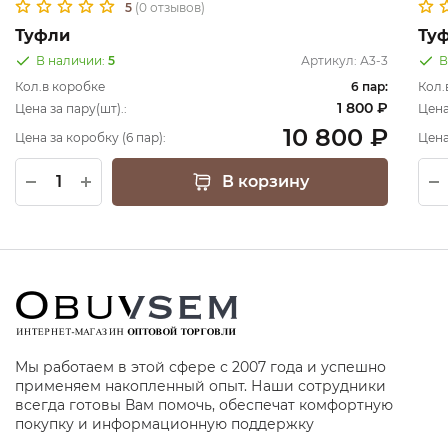
5
(0 отзывов)
Туфли
Ту
В наличии:
5
Артикул:
А3-3
В
Кол.в коробке
6 пар:
Кол.
1 800 ₽
Цена за пару(шт).:
Цена
10 800 ₽
Цена за коробку (6 пар):
Цена
В корзину
Мы работаем в этой сфере с 2007 года и успешно
применяем накопленный опыт. Наши сотрудники
всегда готовы Вам помочь, обеспечат комфортную
покупку и информационную поддержку