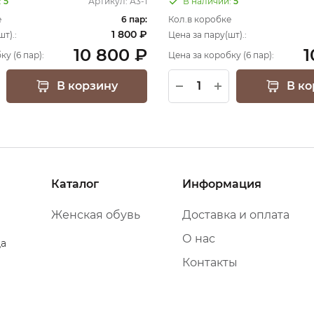
:
5
Артикул:
А3-1
В наличии:
5
е
6 пар:
Кол.в коробке
1 800 ₽
т).:
Цена за пару(шт).:
10 800 ₽
1
ку (6 пар):
Цена за коробку (6 пар):
В корзину
В ко
Каталог
Информация
Женская обувь
Доставка и оплата
О нас
да
Контакты