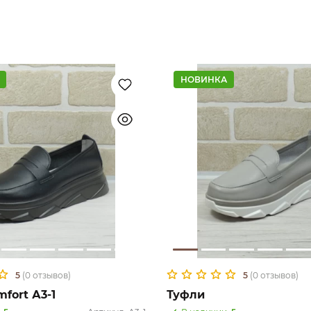
НОВИНКА
5
(0 отзывов)
5
(0 отзывов)
fort А3-1
Туфли