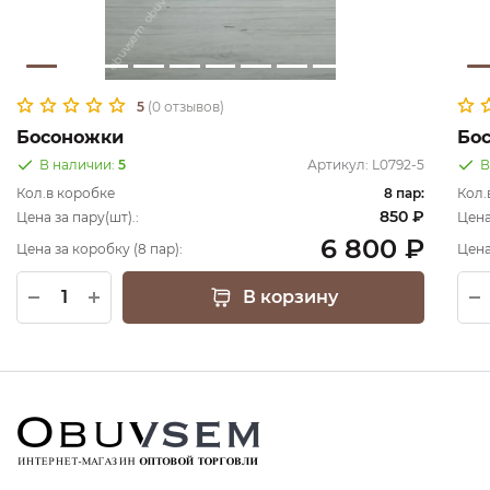
5
(0 отзывов)
Босоножки
Бо
В наличии:
5
Артикул:
L0792-5
В
Кол.в коробке
8 пар:
Кол.
850 ₽
Цена за пару(шт).:
Цена
6 800 ₽
Цена за коробку (8 пар):
Цена
В корзину