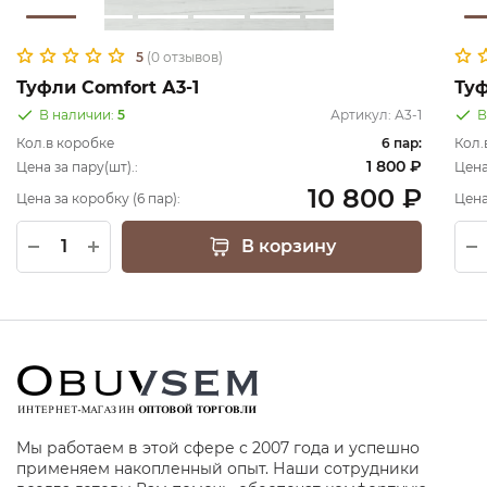
5
(0 отзывов)
Туфли Comfort А3-1
Ту
В наличии:
5
Артикул:
А3-1
В
Кол.в коробке
6 пар:
Кол.
1 800 ₽
Цена за пару(шт).:
Цена
10 800 ₽
Цена за коробку (6 пар):
Цена
В корзину
Мы работаем в этой сфере с 2007 года и успешно
применяем накопленный опыт. Наши сотрудники